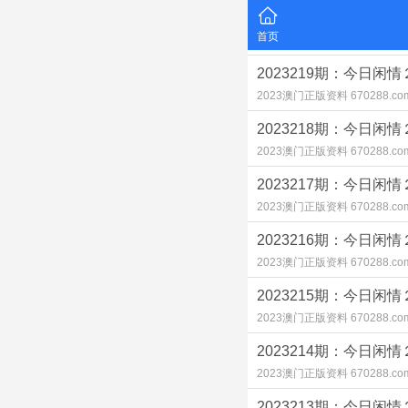
首页
2023219期：今日闲情
2023澳门正版资料 670288.co
2023218期：今日闲情
2023澳门正版资料 670288.co
2023217期：今日闲情
2023澳门正版资料 670288.co
2023216期：今日闲情
2023澳门正版资料 670288.co
2023215期：今日闲情
2023澳门正版资料 670288.co
2023214期：今日闲情
2023澳门正版资料 670288.co
2023213期：今日闲情