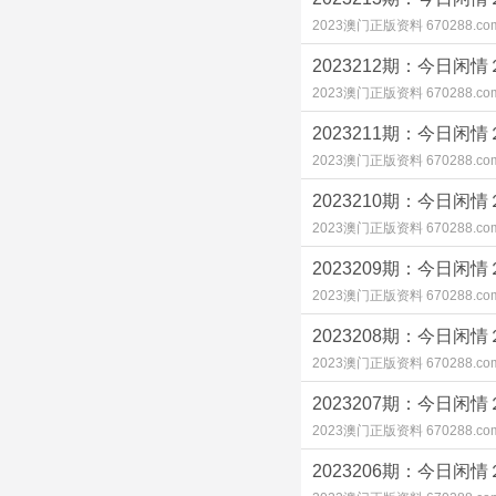
2023澳门正版资料 670288.co
2023212期：今日闲情
2023澳门正版资料 670288.co
2023211期：今日闲情
2023澳门正版资料 670288.co
2023210期：今日闲情
2023澳门正版资料 670288.co
2023209期：今日闲情
2023澳门正版资料 670288.co
2023208期：今日闲情
2023澳门正版资料 670288.co
2023207期：今日闲情
2023澳门正版资料 670288.co
2023206期：今日闲情