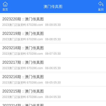
澳门传真图
首页
返回
2023220期：澳门传真图
2023澳门正版资料 670288.com
08-09 05:30
2023219期：澳门传真图
2023澳门正版资料 670288.com
08-08 05:30
2023218期：澳门传真图
2023澳门正版资料 670288.com
08-07 05:30
2023217期：澳门传真图
2023澳门正版资料 670288.com
08-06 05:30
2023216期：澳门传真图
2023澳门正版资料 670288.com
08-05 05:30
2023215期：澳门传真图
2023澳门正版资料 670288.com
08-04 05:30
2023214期：澳门传真图