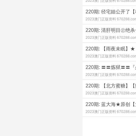
2023澳门正版资料 670288.co
220期: 径宅姐公开了
2023澳门正版资料 670288.co
220期: 清肝明目㊣绝
2023澳门正版资料 670288.co
220期: 【雨夜未眠】
2023澳门正版资料 670288.co
220期: 〓〓炼狱〓〓
2023澳门正版资料 670288.co
220期: 【北方蜜糖】
2023澳门正版资料 670288.co
220期: 蓝大海★原创
2023澳门正版资料 670288.co