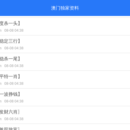
澳门独家资料
【度杀一头】
m
08-08 04:38
【稳定三行】
m
08-08 04:38
【稳杀一尾】
m
08-08 04:38
【平特一肖】
m
08-08 04:38
【一波挣钱】
m
08-08 04:38
〖发财六肖〗
m
08-08 04:38
〖单双致富〗