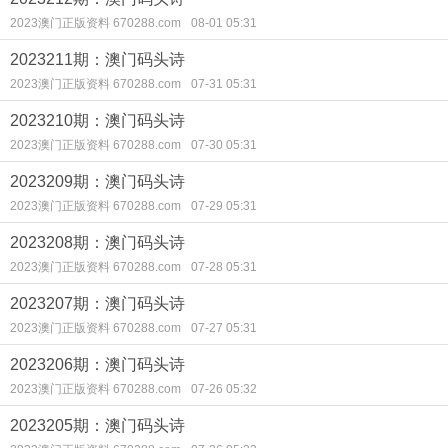
2023澳门正版资料 670288.com
08-01 05:31
2023211期：澳门码头诗
2023澳门正版资料 670288.com
07-31 05:31
2023210期：澳门码头诗
2023澳门正版资料 670288.com
07-30 05:31
2023209期：澳门码头诗
2023澳门正版资料 670288.com
07-29 05:31
2023208期：澳门码头诗
2023澳门正版资料 670288.com
07-28 05:31
2023207期：澳门码头诗
2023澳门正版资料 670288.com
07-27 05:31
2023206期：澳门码头诗
2023澳门正版资料 670288.com
07-26 05:32
2023205期：澳门码头诗