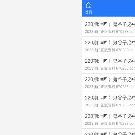
首页
220期: ≡◤〖鬼谷
2023澳门正版资料 670288.co
220期: ≡◤〖鬼谷
2023澳门正版资料 670288.co
220期: ≡◤〖鬼谷
2023澳门正版资料 670288.co
220期: ≡◤〖鬼谷
2023澳门正版资料 670288.co
220期: ≡◤〖鬼谷
2023澳门正版资料 670288.co
220期: ≡◤〖鬼谷
2023澳门正版资料 670288.co
220期: ≡◤〖鬼谷